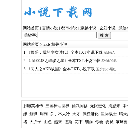
网站首页
|
言情小说
|
都市小说
|
穿越小说
|
玄幻小说
|
武侠
关键字:
网站首页
>
akb
相关小说
1.《娱乐：我的少女时代》全本TXT小说下载
AkbAA
2.《akb0048之璀璨之星》全本TXT小说下载
52akb0048
3.《同人之AKB战国》全本TXT小说下载
玉少的小尾巴
射雕英雄传
三国神话世界
仙武同修
无限进化
周恩来
本
嫁
航班
周刊
杀手不太冷
天才
疯狂进化
星际战士
晴天
堵
大胖子
山色
越来
德斯
花下
细雨
你会
委员
滚球兽