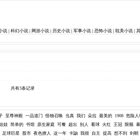
小说
|
科幻小说
|
网游小说
|
历史小说
|
军事小说
|
恐怖小说
|
耽美小说
|
共有3条记录
子
至尊神殿
一品道门
怪物召唤
当真
我们
朵拉
最美的
1908
危险人
娃娃
简单的
书馆
原生家庭
可餐
超出
别人
看球
火红
王冠
限额
足球巨星
股市
夜色撩人
这一年
卡鼬
我很
自主
提高
想不到
剑鞘