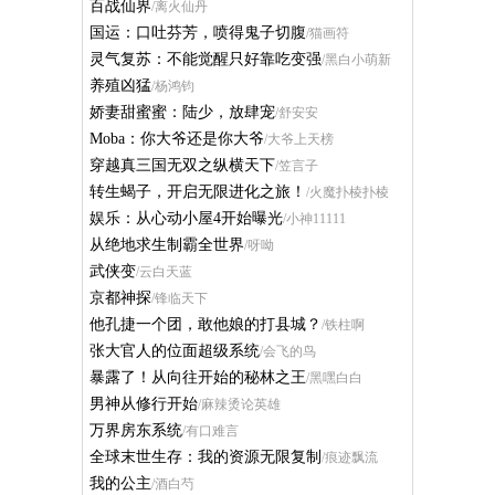
百战仙界
/离火仙丹
国运：口吐芬芳，喷得鬼子切腹
/猫画符
灵气复苏：不能觉醒只好靠吃变强
/黑白小萌新
养殖凶猛
/杨鸿钧
娇妻甜蜜蜜：陆少，放肆宠
/舒安安
Moba：你大爷还是你大爷
/大爷上天榜
穿越真三国无双之纵横天下
/笠言子
转生蝎子，开启无限进化之旅！
/火魔扑棱扑棱
娱乐：从心动小屋4开始曝光
/小神11111
从绝地求生制霸全世界
/呀呦
武侠变
/云白天蓝
京都神探
/锋临天下
他孔捷一个团，敢他娘的打县城？
/铁柱啊
张大官人的位面超级系统
/会飞的鸟
暴露了！从向往开始的秘林之王
/黑嘿白白
男神从修行开始
/麻辣烫论英雄
万界房东系统
/有口难言
全球末世生存：我的资源无限复制
/痕迹飘流
我的公主
/酒白芍