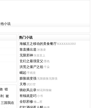
其他小说
热门小说
海贼王之移动的美食餐厅
/KKKKKKHHJ
靠直播出道
/冰激凌
无限邪神
/东皇至上
玄幻之最强亚父
/墨色
洪荒之僵尸之祖
/千朵
崛起
/手残党
膨胀就变强
/无限膨胀无限强
天尊
/武行空
物
错
骑砍风云录
/鲜花和辣椒
有钱就是叼
暴利
被
/小书
全职邪修
/修灬哲
三国我在
灯红酒绿惹人醉
/杨博