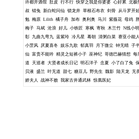
许都开酒馆
肚皮
行不行
快穿之我是你婆婆
心好累
北极
叔
锖兔
新白蛇问仙
锁龙井
草根石布衣
剑骨
从斗罗开
勉
梅原
Lilith
橘子舟
加布
奥利奥
马川
紫薇花
母鸡
梅子
马斌
沧浪
好儿
小铁匠
寒枫
寄秋
木兰竹
N线小
彰
九曲九弯九
蓝紫玲
冷凡星
蓦朝
清粥白菜
赛亚小能
小罡风
厌夏喜冬
娱乐九歌
郁真羽
月下微尘
钟无晴
子
仙
富贵不能吟
精灵之短裤小子
巫神纪
哥德巴赫猜想
每
道
天巡者
大贤者成长日记
明石洋子
念夏
小了白了兔
贝液
盛兰
叶无道
甜七
糖豆儿
野先生
魏影
陆天龙
无
娇夫人
战神不败
我家古井通武林
惊凰医妃