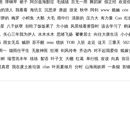
熊
弹钢琴
裙子
阿尔兹海默症
毛绒绒
百无一用
舞蹈家
假正经
欢迎
始的浪人
我看看
海坊主
沉思录
唐超
游龙
秋华
阿剑
www
姽婳
crie
胖胖的
梅罗
小鳄鱼
大鹅
大毛
雨中行
清新的
压力大
有力量
Coo
红
明星
八千妖孽
别吃了饭饭累了
方小姚
风景续看黄昏时
该去学习了
鹤
人
失心三年我为伊人
水木水木
思绪飞扬
饕餮居士
向往大唐生活
小小
书
雨女无瓜
贼胆
苏不醒
renz
猎妖
TOB
入驻
走近
这天
三重天
502
周一
烟雨任平生
无敌神医
狂潮
剑风传奇
齐达内
对不起我爱你
狐嫁
保鲜
瑞雪兆丰年
练练
絮语
叶子文
大棚
红葛
单行线
攻读
向真
弥豆
畏真君
我在废土捡垃圾
cfan
叶辰夏倾月
分时
山海画妖师
一条烟
首