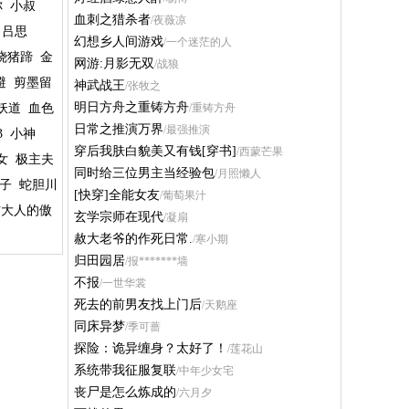
你
小叔
血刺之猎杀者
/夜薇凉
吕思
幻想乡人间游戏
/一个迷茫的人
烧猪蹄
金
网游:月影无双
/战狼
避
剪墨留
神武战王
/张牧之
明日方舟之重铸方舟
妖道
血色
/重铸方舟
日常之推演万界
/最强推演
3
小神
穿后我肤白貌美又有钱[穿书]
/西蒙芒果
女
极主夫
同时给三位男主当经验包
/月照懒人
子
蛇胆川
[快穿]全能女友
/葡萄果汁
辅大人的傲
玄学宗师在现代
/凝扇
赦大老爷的作死日常.
/寒小期
归田园居
/报*******墙
不报
/一世华裳
死去的前男友找上门后
/天鹅座
同床异梦
/季可蔷
探险：诡异缠身？太好了！
/莲花山
系统带我征服复联
/中年少女宅
丧尸是怎么炼成的
/六月夕