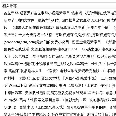
相关推荐
盖世帝尊(逆苍天)_盖世帝尊小说最新章节-笔趣阁
权宠悍妻在线阅读更
新章节_时阅文学网
最新章节列表_国民校草是女生小说无弹窗_夜读库(w
读
《如果大老师在白色相簿2》最新章节目录更新_免费全本小说
《
黑天王》全文免费阅读-书格格
毒医狂妃有点拽(佚名)_毒医狂妃有点
(www.zongheng.com)最热门的免费小说网
鉴宝金瞳最新章节
《大理
集免费在线观看_完整版视频播放-电视剧 | 234
《不惑之旅》电视剧-全
大全_365电视剧
梦华录吧-百度贴吧--电视剧梦华录贴吧--欢迎大家
铁血军魂(一把老刀)小说最新章节_抗战之铁血军魂全
长生路上,从全
章,高能不停,品别样人生
《寒夜》电影全集免费观看完整版 - HD国语 - 
作封神
《嚣张》巫哲_晋江文学城_【原创小说|纯爱小说】
五年婚姻
丞-逐王txt下载-逐王全文在线阅读-书快
1集劝退!《上有老下有小》开
中华网汽车
美国队长电影高清完整版免费在线观看-星火影院
顾总,
欢,情感纠葛与人性探索之最新篇章 - T恤衫定制 - 深
良心推荐姐妹同嫁
QQ阅读
言情小说《王妃她又美又飒》如何能撩到常年单身的你
爹
皇太子(任我笑)全本在线阅读-起点中文网官方正版
剧情百转千回,《