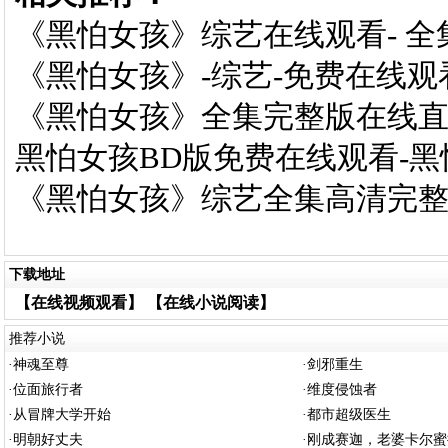
《黑怕女孩》综艺在线观看- 全
《黑怕女孩》-综艺-免费在线观
《黑怕女孩》全集完整版在线直播
黑怕女孩BD版免费在线观看-黑
《黑怕女孩》综艺全集高清完整版
下载地址
【在线视频观看】
【在线小说阅读】
推荐小说
·
神魂至尊
·
剑邪重生
·
位面旅行者
·
维度侵蚀者
·
从冒牌大学开始
·
都市超级医生
·
明朝好丈夫
·
刚成赛迦，老婆卡尔蜜