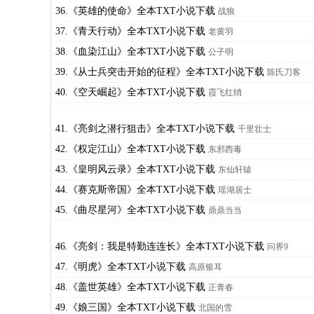
36.《英雄的使命》全本TXT小说下载
战狼
37.《青天行动》全本TXT小说下载
老黄羽
38.《血染江山》全本TXT小说下载
公子明
39.《从士兵突击开始的征程》全本TXT小说下载
陈氏刀客
40.《空天崛起》全本TXT小说下载
霞飞红绡
41.《亮剑之潜行狙击》全本TXT小说下载
千里壮士
42.《权定江山》全本TXT小说下载
东邪西毒
43.《皇明风云录》全本TXT小说下载
东仙轩辕
44.《赛克斯帝国》全本TXT小说下载
瑶湖居士
45.《曲尽星河》全本TXT小说下载
鼎鼎当当
46.《亮剑：我是特勤连连长》全本TXT小说下载
问界9
47.《明虎》全本TXT小说下载
高原银耳
48.《盖世英雄》全本TXT小说下载
正青春
49.《娘三国》全本TXT小说下载
北国的雪