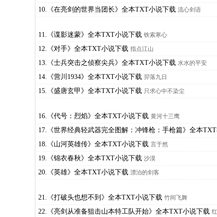
10.《在亮剑的世界当团长》全本TXT小说下载
流心剑语
11.《谍影迷蒙》全本TXT小说下载
铁索寒心
12.《对手》全本TXT小说下载
指点江山
13.《士兵突击之侦察尖兵》全本TXT小说下载
水水的平安
14.《营川1934》全本TXT小说下载
羿落九日
15.《盛唐玄甲》全本TXT小说下载
只求心中不染尘
16.《代号：烈焰》全本TXT小说下载
黄河十三鹰
17.《世界经典轻武器完全图解：冲锋枪：手枪篇》全本TX
18.《山河英雄传》全本TXT小说下载
言于然
19.《锦衣春秋》全本TXT小说下载
沙漠
20.《英雄》全本TXT小说下载
漂泊的剑客
21.《打破头也想不到》全本TXT小说下载
竹间飞舞
22.《亮剑从准备狙击山本特工队开始》全本TXT小说下载