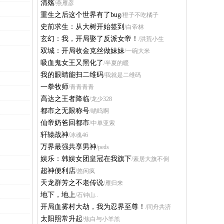
清殇
/燕雁彦
重生之后这个世界有了bug
/橙子不吃橘子
史前求生：从大树开始签到
/白帝林
玄幻：我，开局娶了反派女帝！
/洪荒小生
双城：开局收金克丝做妹妹
/一碗大米
吸血鬼女王又黑化了
/半夏的暖
我的眼睛能扫二维码
/我就是二维码
一拳牧师
/青青青青
高达之王者降临
/龙少328
都市之无限称号
/喵呜啊
仙帝奶爸回都市
/中单亚索
轩辕战神
/冰魂46
万界最强共享男神
/peds
娱乐：韩娱女团皇冠在我旗下
/素居大旗不倒
超神便利店
/悠闲疯
天龙群芳之不老传说
/雁归来
地下，地上
/石钟山..
开局血雾村大劫，我为忍界至尊！
/同舟共济
太阳照常升起
/焦白与小羊羔