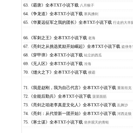
63.《霸唐》全本TXT小说下载
八月猴子
64.《争龙道》全本TXT小说下载
寒风拂剑
65.《华夏远征军之我的团长》全本TXT小说下载
行走的大羊
66.《军刺之王》全本TXT小说下载
老海
67.《亮剑之从挑选奖励开始崛起》全本TXT小说下载
盗侠冬
68.《穿甲弹》全本TXT小说下载
站立的西瓜
69.《无人区》全本TXT小说下载
冷海
70.《熢火之下》全本TXT小说下载
横霸
71.《我是赵刚，我为自己代言》全本TXT小说下载
重装坦克
72.《全能后勤兵》全本TXT小说下载
菠菜面筋
73.《亮剑之咱老李真是文化人》全本TXT小说下载
乱舞沙
74.《亮剑：从代管新一团开始》全本TXT小说下载
河西走狼
75.《寒士谋》全本TXT小说下载
坐井观天的青蛙