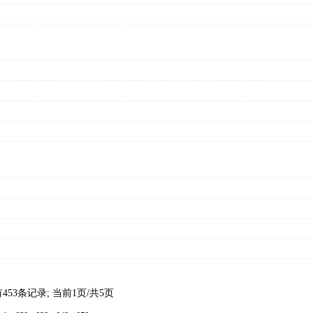
453条记录; 当前1页/共5页