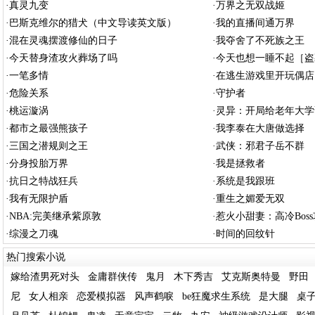
·
真灵九变
·
万界之无双战姬
·
巴斯克维尔的猎犬（中文导读英文版）
·
我的直播间通万界
·
混在灵魂摆渡修仙的日子
·
我夺舍了不死族之王
·
今天替身渣攻火葬场了吗
·
今天也想一睡不起［盗
·
一笔多情
·
在逃生游戏里开玩偶店
·
危险关系
·
守护者
·
桃运漩涡
·
灵异：开局给老年大学
·
都市之最强熊孩子
·
我李泰在大唐做选择
·
三国之潜规则之王
·
武侠：邪君子岳不群
·
分身投胎万界
·
我是拯救者
·
抗日之特战狂兵
·
系统是我跟班
·
我有无限护盾
·
重生之媚爱无双
·
NBA:完美继承紫原敦
·
惹火小甜妻：高冷Bos
·
综漫之刀魂
·
时间的回纹针
热门搜索小说
嫁给渣男死对头
金庸群侠传
鬼月
木下秀吉
艾克斯奥特曼
野田
尼
女人相亲
恋爱模拟器
风声鹤唳
be狂魔求生系统
是大腿
桌