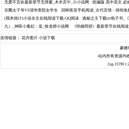
无爱不言欢最新章节无弹窗_木木言午_31小说网
统编版 高中语文 必修
京圈太子爷VS清华美院女学生
回眸医笑手机阅读_古代言情 - 得间免
(我本拙计)小说全文在线阅读下载-QQ阅读
诡秘之主下载txt电子书_《
九）_神医小毒妃：皇_牧龙师小说网
《恃婚而骄》最新章节在线阅读_
友情链接：
花卉图片
小说下载
豪婿
站内所有资源均
[xg-11190 