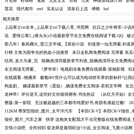
月见茶
杜锦鲤
鬼凌
无意宝宝
云牧
九安
神级游戏设计师
影
莲花
现代都市
mel
实名认证
清泉石上流
傅晓
hul
相关推荐
上品寒士txt全本_上品寒士txt下载八零_书荒网
抗日之少年将军-小说
说
爱情公寓5_(蒋头头)小说最新章节全文免费在线阅读下载-QQ
破
那几年》春风榴火_晋江文学城_【原创小说
剑道第一仙无弹窗,剑道
行榜 主角为国争光的热血小说推荐
末日走私商免费阅读 无弹窗 东瓜
结局_袁大为著_完
陈枫燕清羽最新章节列表_陈枫燕清羽全文免费阅
全文阅读无弹窗_
《梦华录》电视剧全集免费在线观看-策驰影视
狂
在线观看 -独播库
极氪001凭什么可以成为电动轿车界的新标杆?让我
狗血剧_
嫡谋最新章节（蛋挞）,嫡谋免费全文阅读-若初文学网
女总
龙神帝》评分逆天,这些好文你值得拥有,书虫热议
《从红月开始》全
整版-第一影院
无法被超越的三本都市纯爱好书,有甜有虐超过瘾!
2
112KM 尊荣型报价_图片_太平洋汽车
【本田CR-V】本田CR-V报价_
报价_图片_汽车之家
快穿:这炮灰女配我才不当完整版在线免费阅读_
言情小说吧
全民转职:驭龙师是最弱职业?小说_全文阅读_飞鹿小说网