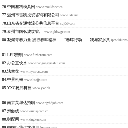
76.中国塑料模具网
www.mouldsnet.cn
77.温州市雷凯投资咨询有限公司
www.lktz.net
78.山东省交通物流公共信息平台
sdjt56.com
79.泰州市国弘波纹管厂
www.ghbwgc.com
80.凝聚青春力量 践行春晖精神——“春晖行动——我与家乡共
ipew.kluniv.
81.LED照明
www.fuzhenzm.com
82.办公直饮水
www.bangongyinshui.com
83.法兰盘
www.mymrcnc.com
84.中景机械
www.hszjjx.com
85.YXC扬兴科技
www.yxc.hk
86.南京英华达招聘
www.njyhdjob.com
87.滑触线
www.wuxisj.com.cn
88.财配网
www.xingkua.com
89.中国行业供求信息
hygqxx.com