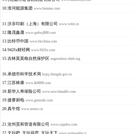
10.淮河能源集团
www.hnmine.com
11.沃非印刷（上海）有限公司
www.vofei.cn
12.隆茂鑫晟
www.qzdxcj888.com
13.比特币中国
www.btcchina.com
14.942fx财经网
www.942fx.com
15.吉林莫莫格自然保护区
eugerashoo.shidi.org
16.承德市科学技术局
kxjsj.chengde.gov.cn
17.江苏林康
www.lk6808.com
18.新华人寿保险公司
www.newchinalife.com
19.捷赛厨电
www.gemside.com
20.真牛馆
www.zenew.cn
21.沧州昊和管道有限公司
www.czjazbw.com
22.文玩吧_文玩葫芦_文玩天下
www.wenwanba.cc