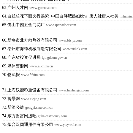
63.广州人才网
www.gzrencai.com
64.白丝校花下面夹得很紧_中国白胖肥熟妇bbw_唐人社唐人社美
hnhainiu
65.佛山中园五金门花厂
www.spartadoor.com
66.新乡市北方散热器有限公司
www.bfsljz.com
67.泰州市海锋机械制造有限公司
www.xidiok.com
68.广东省投资促进局
igd.gdcom.gov.cn
69.媒体资源网
www.allchina.cn
70.物流报
www.56tim.com
71.上海汉衡称重设备有限公司
www.hanhengcz.com
72.携景网
www.xiejing.com
73.新浪公益
gongyi.sina.com.cn
74.东方财富网股吧
guba.eastmoney.com
75.烟台双圆通用件有限公司
www.ytsyseal.com