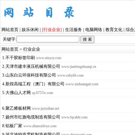
网站首页
|
娱乐休闲
|
[行业企业]
|
生活服务
|
电脑网络
|
教育文化
|
综合
关键字:
网站首页
>
行业企业
1.不干胶标签印刷
www.ntxysy.com
2.天津市建丰液压机械有限公司
www.jianfengzhuanji.cn
3.山东白云环保科技有限公司
www.cnbyhb.com
4.新煌高端工程（澳门）有限公司
www.xinhuangart.com
5.大佛山人才网
sp.0757rc.com
6.聚乙烯板材网
www.juyixiban.net
7.扬州市红旗电缆制造有限公司
www.fqcable.com
8.铝板厂家
www.zhanxinlvye.com
9.河北迪特造雪机制造有限公司
www.dtzaoxueji.com