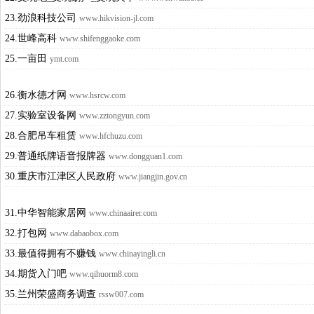
23.劲浪科技公司
www.hikvision-jl.com
24.世峰高科
www.shifenggaoke.com
25.一亩田
ymt.com
26.衡水德才网
www.hsrcw.com
27.实验室设备网
www.zztongyun.com
28.合肥吊车租赁
www.hfchuzu.com
29.普通纸牌语音报牌器
www.dongguan1.com
30.重庆市江津区人民政府
www.jiangjin.gov.cn
31.中华智能家居网
www.chinaairer.com
32.打包网
www.dabaobox.com
33.最值得拥有不赚钱
www.chinayingli.cn
34.期货入门吧
www.qihuorm8.com
35.兰州荣盛商务调查
rssw007.com