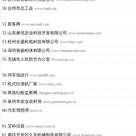
50.台州市总工会
www.tzzgh.org
51.新客网
www.aza-mall.com
52.山东睿优农业科技开发有限公司
www.jinanruimao.com
53.杭州全盛机电科技有限公司
www.hzqs.com
54.深圳海扬粉体有限公司
www.chinahayond.com
55.无锡市人民防空办公室
rfb.wuxi.gov.cn
56.停车场设计
www.jktd88.com
57.轮式扒渣机厂家
www.yltwj.com
58.商洛纪检监察网
shangluo.qinfeng.gov.cn
59.泉州市农业农村局
nyncj.quanzhou.gov.cn
60.汽车驾照理
bruse.cn
61.艾科仪器
www.sepuyi.com.cn
62.廊坊开发区久安机械制造有限公司
www.jiuanjixie.com