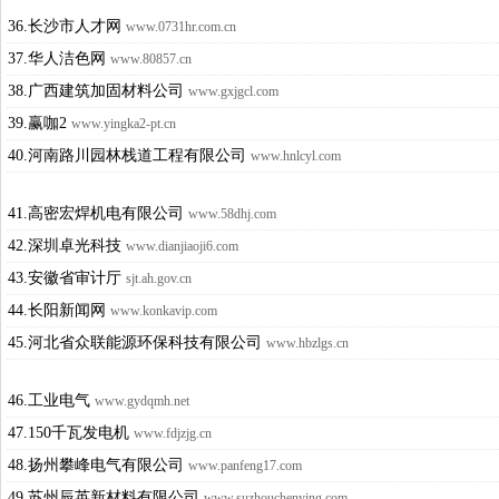
36.长沙市人才网
www.0731hr.com.cn
37.华人洁色网
www.80857.cn
38.广西建筑加固材料公司
www.gxjgcl.com
39.赢咖2
www.yingka2-pt.cn
40.河南路川园林栈道工程有限公司
www.hnlcyl.com
41.高密宏焊机电有限公司
www.58dhj.com
42.深圳卓光科技
www.dianjiaoji6.com
43.安徽省审计厅
sjt.ah.gov.cn
44.长阳新闻网
www.konkavip.com
45.河北省众联能源环保科技有限公司
www.hbzlgs.cn
46.工业电气
www.gydqmh.net
47.150千瓦发电机
www.fdjzjg.cn
48.扬州攀峰电气有限公司
www.panfeng17.com
49.苏州辰英新材料有限公司
www.suzhouchenying.com